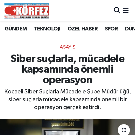
Hava Durumu
GÜNDEM
TEKNOLOJİ
ÖZEL HABER
SPOR
DÜ
Trafik Durumu
ASAYİŞ
Süper Lig Puan Durumu ve Fikstür
Siber suçlarla, mücadele
kapsamında önemli
Tüm Manşetler
operasyon
Son Dakika Haberleri
Kocaeli Siber Suçlarla Mücadele Şube Müdürlüğü,
siber suçlarla mücadele kapsamında önemli bir
Haber Arşivi
operasyon gerçekleştirdi.