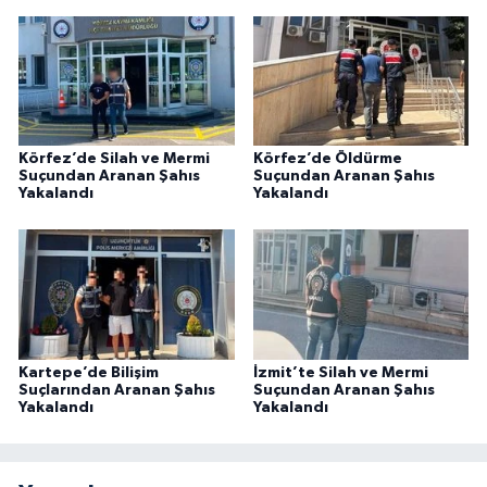
Körfez’de Silah ve Mermi
Körfez’de Öldürme
Suçundan Aranan Şahıs
Suçundan Aranan Şahıs
Yakalandı
Yakalandı
Kartepe’de Bilişim
İzmit’te Silah ve Mermi
Suçlarından Aranan Şahıs
Suçundan Aranan Şahıs
Yakalandı
Yakalandı