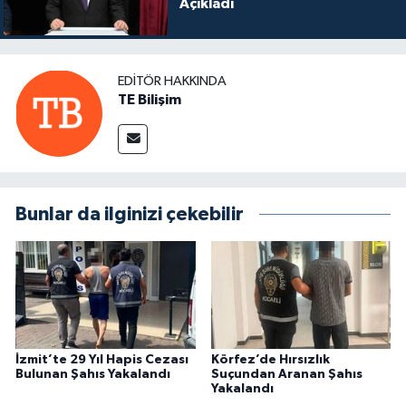
Açıkladı
EDITÖR HAKKINDA
TE Bilişim
Bunlar da ilginizi çekebilir
İzmit’te 29 Yıl Hapis Cezası
Körfez’de Hırsızlık
Bulunan Şahıs Yakalandı
Suçundan Aranan Şahıs
Yakalandı