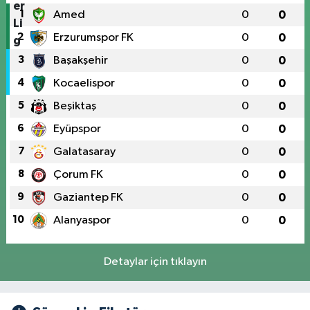
1
Amed
0
0
2
Erzurumspor FK
0
0
3
Başakşehir
0
0
4
Kocaelispor
0
0
5
Beşiktaş
0
0
6
Eyüpspor
0
0
7
Galatasaray
0
0
8
Çorum FK
0
0
9
Gaziantep FK
0
0
10
Alanyaspor
0
0
Detaylar için tıklayın