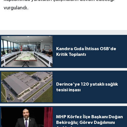
vurgulandı.
Kandıra Gıda İhtisas OSB’de
Kritik Toplantı
Derince'ye 120 yataklı sağlık
tesisi inşası
MHP Körfez İlçe Başkanı Doğan
Bekiroğlu; Görev Dağılımını