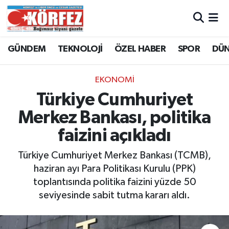
Hava Durumu
GÜNDEM
TEKNOLOJİ
ÖZEL HABER
SPOR
DÜ
Trafik Durumu
EKONOMİ
Süper Lig Puan Durumu ve Fikstür
Türkiye Cumhuriyet
Merkez Bankası, politika
Tüm Manşetler
faizini açıkladı
Son Dakika Haberleri
Türkiye Cumhuriyet Merkez Bankası (TCMB),
haziran ayı Para Politikası Kurulu (PPK)
Haber Arşivi
toplantısında politika faizini yüzde 50
seviyesinde sabit tutma kararı aldı.