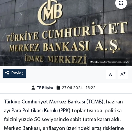
Paylaş
-
+
A
A
TE Bilişim
27.06.2024 - 16:22
Türkiye Cumhuriyet Merkez Bankası (TCMB)
, haziran
ayı
Para Politikası Kurulu (PPK)
toplantısında politika
faizini yüzde 50 seviyesinde sabit tutma kararı aldı.
Merkez Bankası, enflasyon üzerindeki artış risklerine