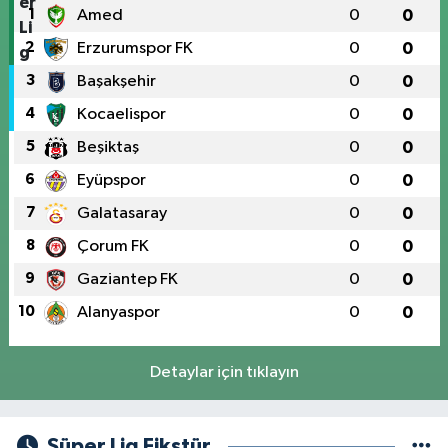
1
Amed
0
0
2
Erzurumspor FK
0
0
3
Başakşehir
0
0
4
Kocaelispor
0
0
5
Beşiktaş
0
0
6
Eyüpspor
0
0
7
Galatasaray
0
0
8
Çorum FK
0
0
9
Gaziantep FK
0
0
10
Alanyaspor
0
0
Detaylar için tıklayın
Süper Lig Fikstür