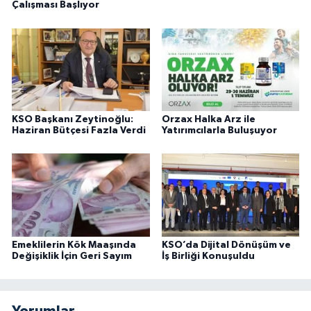
Çalışması Başlıyor
KSO Başkanı Zeytinoğlu:
Orzax Halka Arz ile
Haziran Bütçesi Fazla Verdi
Yatırımcılarla Buluşuyor
Emeklilerin Kök Maaşında
KSO’da Dijital Dönüşüm ve
Değişiklik İçin Geri Sayım
İş Birliği Konuşuldu