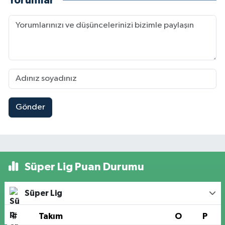
Yorumlar
Gönder
Süper Lig Puan Durumu
Süper Lig
#
Takım
O
P