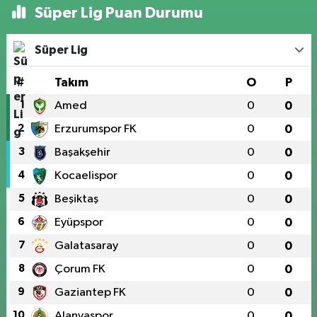
Süper Lig Puan Durumu
Süper Lig
#
Takım
O
P
1
Amed
0
0
2
Erzurumspor FK
0
0
3
Başakşehir
0
0
4
Kocaelispor
0
0
5
Beşiktaş
0
0
6
Eyüpspor
0
0
7
Galatasaray
0
0
8
Çorum FK
0
0
9
Gaziantep FK
0
0
10
Alanyaspor
0
0