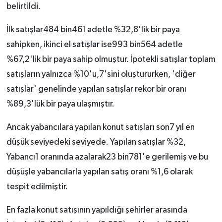
belirtildi.
İlk satışlar484 bin461 adetle %32,8'lik bir paya
sahipken, ikinci el
satışlar
ise993 bin564 adetle
%67,2'lik bir paya sahip olmuştur. İpotekli satışlar toplam
satışların yalnızca %10'u,7'sini oluştururken, 'diğer
satışlar' genelinde yapılan satışlar rekor bir oranı
%89,3'lük bir paya ulaşmıştır.
Ancak yabancılara yapılan konut satışları son7 yıl en
düşük seviyedeki seviyede. Yapılan satışlar %32,
Yabancı1 oranında azalarak23 bin781'e gerilemiş ve bu
düşüşle yabancılarla yapılan satış oranı %1,6 olarak
tespit edilmiştir.
En fazla konut satışının yapıldığı şehirler arasında