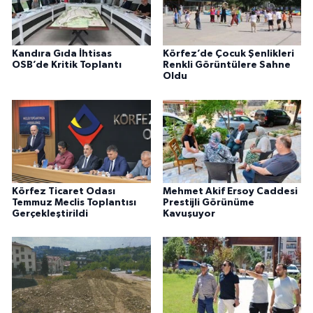
Kandıra Gıda İhtisas
Körfez’de Çocuk Şenlikleri
OSB’de Kritik Toplantı
Renkli Görüntülere Sahne
Oldu
Körfez Ticaret Odası
Mehmet Akif Ersoy Caddesi
Temmuz Meclis Toplantısı
Prestijli Görünüme
Gerçekleştirildi
Kavuşuyor