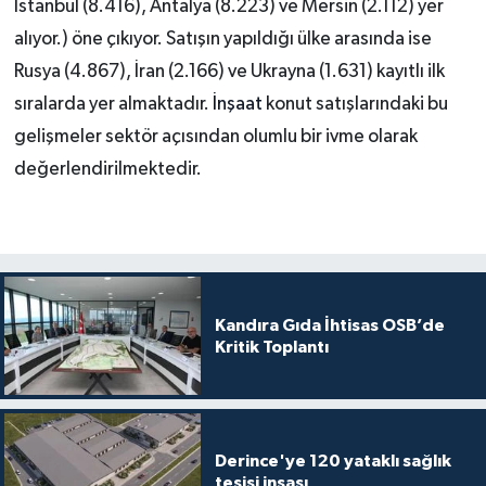
İstanbul (8.416), Antalya (8.223) ve Mersin (2.112) yer
alıyor.) öne çıkıyor. Satışın yapıldığı ülke arasında ise
Rusya (4.867), İran (2.166) ve Ukrayna (1.631) kayıtlı ilk
sıralarda yer almaktadır.
İnşaat
konut satışlarındaki bu
gelişmeler sektör açısından olumlu bir ivme olarak
değerlendirilmektedir.
Kandıra Gıda İhtisas OSB’de
Kritik Toplantı
Derince'ye 120 yataklı sağlık
tesisi inşası