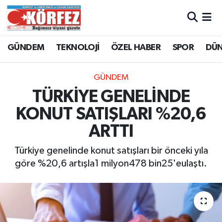
Hava Durumu
GÜNDEM
TEKNOLOJİ
ÖZEL HABER
SPOR
DÜ
Trafik Durumu
GÜNDEM
Süper Lig Puan Durumu ve Fikstür
TÜRKİYE GENELİNDE
KONUT SATIŞLARI %20,6
Tüm Manşetler
ARTTI
Son Dakika Haberleri
Türkiye genelinde konut satışları bir önceki yıla
göre %20,6 artışla1 milyon478 bin25'eulaştı.
Haber Arşivi