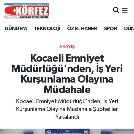
Hava Durumu
GÜNDEM
TEKNOLOJİ
ÖZEL HABER
SPOR
DÜ
Trafik Durumu
ASAYİŞ
Süper Lig Puan Durumu ve Fikstür
Kocaeli Emniyet
Müdürlüğü'nden, İş Yeri
Tüm Manşetler
Kurşunlama Olayına
Son Dakika Haberleri
Müdahale
Haber Arşivi
Kocaeli Emniyet Müdürlüğü'nden, İş Yeri
Kurşunlama Olayına Müdahale Şüpheliler
Yakalandı