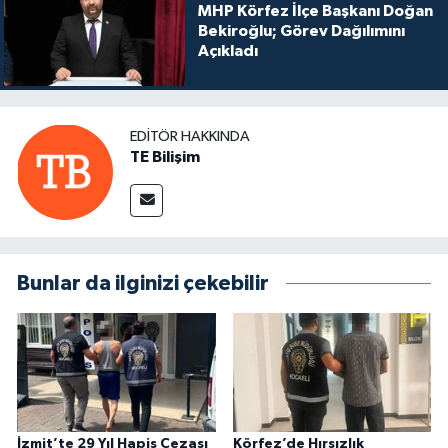
MHP Körfez İlçe Başkanı Doğan
Bekiroğlu; Görev Dağılımını
Açıkladı
EDITÖR HAKKINDA
TE Bilişim
Bunlar da ilginizi çekebilir
İzmit’te 29 Yıl Hapis Cezası
Körfez’de Hırsızlık