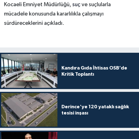
Kocaeli Emniyet Müdürlüğü,
suç
ve suçlularla
mücadele konusunda kararlılıkla çalışmayı
sürdüreceklerini açıkladı.
Kandıra Gıda İhtisas OSB’de
Kritik Toplantı
Derince'ye 120 yataklı sağlık
tesisi inşası