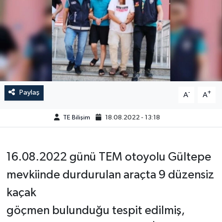
Paylaş
-
+
A
A
TE Bilişim
18.08.2022 - 13:18
16.08.2022 günü TEM otoyolu Gültepe
mevkiinde durdurulan araçta 9 düzensiz
kaçak
göçmen bulunduğu tespit edilmiş,