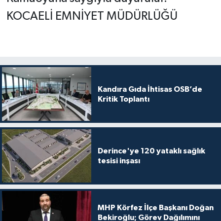
KOCAELİ EMNİYET MÜDÜRLÜĞÜ
Kandıra Gıda İhtisas OSB’de
Kritik Toplantı
Derince'ye 120 yataklı sağlık
tesisi inşası
MHP Körfez İlçe Başkanı Doğan
Bekiroğlu; Görev Dağılımını