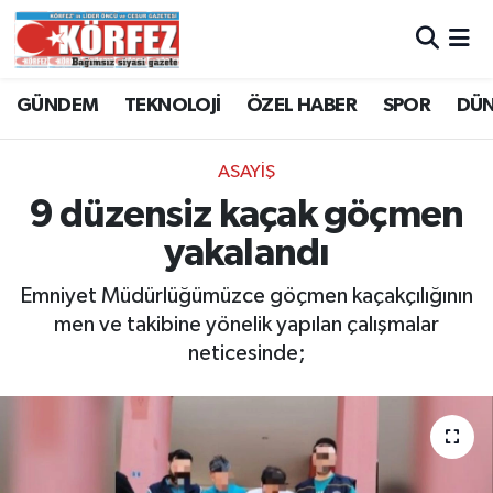
Hava Durumu
GÜNDEM
TEKNOLOJİ
ÖZEL HABER
SPOR
DÜ
Trafik Durumu
ASAYİŞ
Süper Lig Puan Durumu ve Fikstür
9 düzensiz kaçak göçmen
yakalandı
Tüm Manşetler
Emniyet Müdürlüğümüzce göçmen kaçakçılığının
Son Dakika Haberleri
men ve takibine yönelik yapılan çalışmalar
neticesinde;
Haber Arşivi