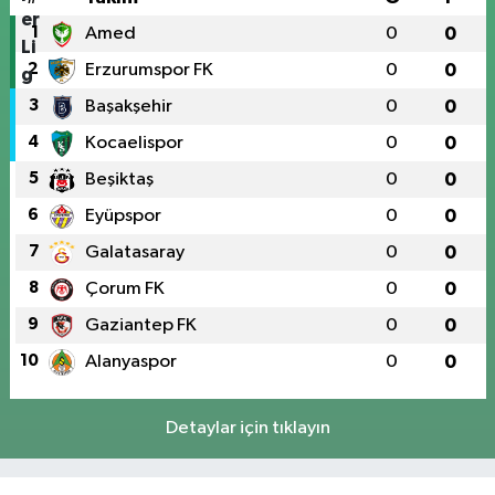
1
Amed
0
0
2
Erzurumspor FK
0
0
3
Başakşehir
0
0
4
Kocaelispor
0
0
5
Beşiktaş
0
0
6
Eyüpspor
0
0
7
Galatasaray
0
0
8
Çorum FK
0
0
9
Gaziantep FK
0
0
10
Alanyaspor
0
0
Detaylar için tıklayın