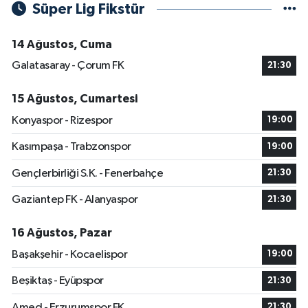
Süper Lig Fikstür
14 Ağustos, Cuma
Galatasaray - Çorum FK
21:30
15 Ağustos, Cumartesi
Konyaspor - Rizespor
19:00
Kasımpaşa - Trabzonspor
19:00
Gençlerbirliği S.K. - Fenerbahçe
21:30
Gaziantep FK - Alanyaspor
21:30
16 Ağustos, Pazar
Başakşehir - Kocaelispor
19:00
Beşiktaş - Eyüpspor
21:30
Amed - Erzurumspor FK
21:30