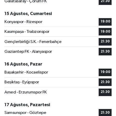
Galatasaray - Çorum FK
21:30
15 Ağustos, Cumartesi
Konyaspor - Rizespor
19:00
Kasımpaşa - Trabzonspor
19:00
Gençlerbirliği S.K. - Fenerbahçe
21:30
Gaziantep FK - Alanyaspor
21:30
16 Ağustos, Pazar
Başakşehir - Kocaelispor
19:00
Beşiktaş - Eyüpspor
21:30
Amed - Erzurumspor FK
21:30
17 Ağustos, Pazartesi
Samsunspor - Göztepe
21:30