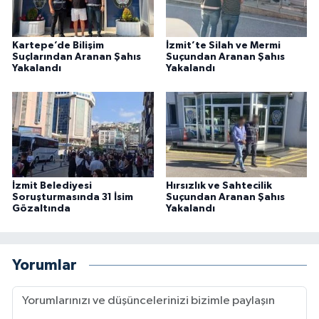
Kartepe’de Bilişim
İzmit’te Silah ve Mermi
Suçlarından Aranan Şahıs
Suçundan Aranan Şahıs
Yakalandı
Yakalandı
İzmit Belediyesi
Hırsızlık ve Sahtecilik
Soruşturmasında 31 İsim
Suçundan Aranan Şahıs
Gözaltında
Yakalandı
Yorumlar