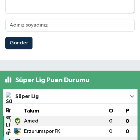
Gönder
Süper Lig Puan Durumu
Süper Lig
#
Takım
O
P
1
Amed
0
0
2
Erzurumspor FK
0
0