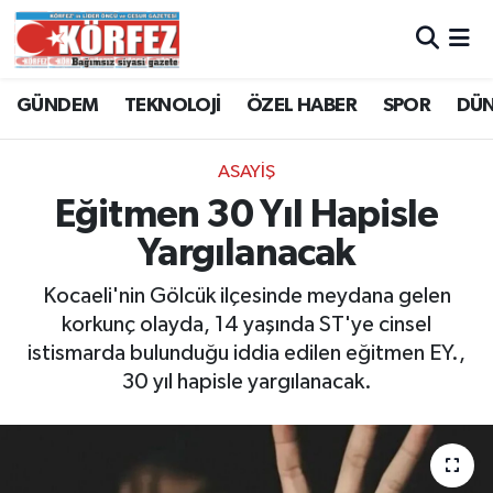
Hava Durumu
GÜNDEM
TEKNOLOJİ
ÖZEL HABER
SPOR
DÜ
Trafik Durumu
ASAYİŞ
Süper Lig Puan Durumu ve Fikstür
Eğitmen 30 Yıl Hapisle
Yargılanacak
Tüm Manşetler
Kocaeli'nin Gölcük ilçesinde meydana gelen
Son Dakika Haberleri
korkunç olayda, 14 yaşında ST'ye cinsel
istismarda bulunduğu iddia edilen eğitmen EY.,
Haber Arşivi
30 yıl hapisle yargılanacak.