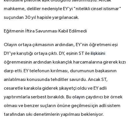
kendisine platonik aşık olduğunu savunmuştu. Ancak
mahkeme, deliller nedeniyle EY'yi "nitelikli cinsel istismar"
suçundan 30 yıl hapisle yargılanacak.
Eğitmenin İftira Savunması Kabil Edilmedi
Olayın ortaya çıkmasının ardından, EY'nin öğretmeni eşi
DY'ye karıştığı ortaya çıktı. DY, eşinin ST ile
ilişkisini
öğrenmesinin ardından kıskançlık harcamalarına girerek kızı
darp etti. EY telefonun kırılması, durumunun başkasının
anlatılması konusunda tehditler savurdu. Ancak ST,
cesaretle karakola giderek şikayetçi oldu ve EY adli
yaptırımlarla serbest bırakıldı. Bu
olayın
çaydırıcı bir örnek
olması ve benzer suçların önüne geçilmesi için adli sistem
tarafından sıkı denetimlerin yapılması bekleniyor.