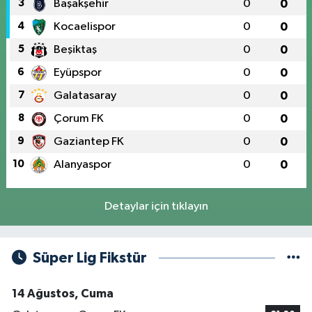
3
Başakşehir
0
0
4
Kocaelispor
0
0
5
Beşiktaş
0
0
6
Eyüpspor
0
0
7
Galatasaray
0
0
8
Çorum FK
0
0
9
Gaziantep FK
0
0
10
Alanyaspor
0
0
Detaylar için tıklayın
Süper Lig Fikstür
14 Ağustos, Cuma