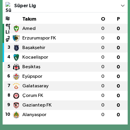
Süper Lig
#
Takım
O
P
1
Amed
0
0
2
Erzurumspor FK
0
0
3
Başakşehir
0
0
4
Kocaelispor
0
0
5
Beşiktaş
0
0
6
Eyüpspor
0
0
7
Galatasaray
0
0
8
Çorum FK
0
0
9
Gaziantep FK
0
0
10
Alanyaspor
0
0